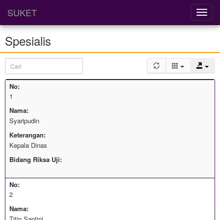
SUKET
Spesialis
No:
1
Nama:
Syaripudin
Keterangan:
Kepala Dinas
Bidang Riksa Uji:
No:
2
Nama:
Titin Saptini